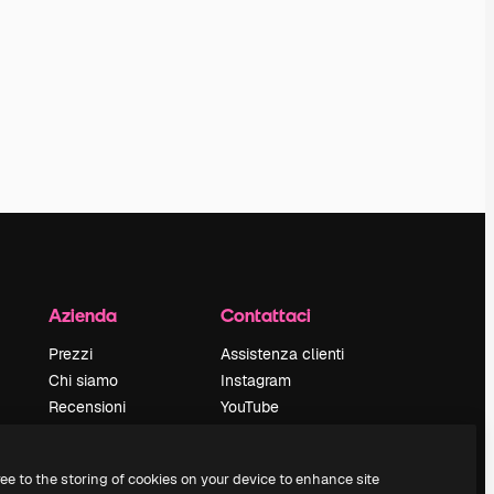
Azienda
Contattaci
Prezzi
Assistenza clienti
Chi siamo
Instagram
Recensioni
YouTube
Lavora con noi
LinkedIn
Cerca tendenze
TikTok
ree to the storing of cookies on your device to enhance site
Blog
Discord