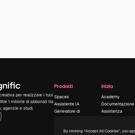
Prodotti
Inizia
reativa per realizzare i tuoi
Spaces
Academy
Oltre 1 milione di abbonati tra
Assistente IA
Documentazione
e, agenzie e studi.
Generatore di
Assistenza
immagini IA
Termini e
Generatore di video
condizioni
By clicking “Accept All Cookies”, you ag
IA
Politica sulla