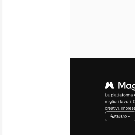
La piattaforma c
migliori lavori. 
creativi, impres
Italiano