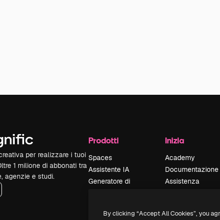
Prodotti
Inizia
reativa per realizzare i tuoi
Spaces
Academy
Oltre 1 milione di abbonati tra
Assistente IA
Documentazione
e, agenzie e studi.
Generatore di
Assistenza
immagini IA
Termini e
Generatore di video
condizioni
By clicking “Accept All Cookies”, you ag
IA
Politica sulla