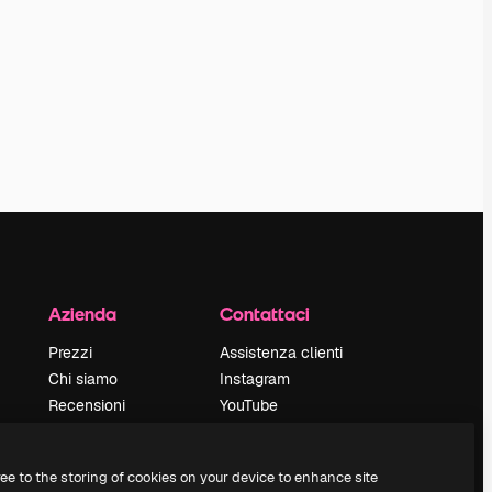
Azienda
Contattaci
Prezzi
Assistenza clienti
Chi siamo
Instagram
Recensioni
YouTube
Lavora con noi
LinkedIn
Cerca tendenze
TikTok
ree to the storing of cookies on your device to enhance site
Blog
Discord