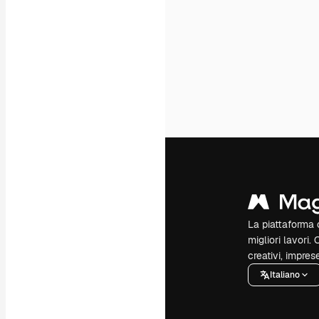
La piattaforma c
migliori lavori. 
creativi, impres
Italiano