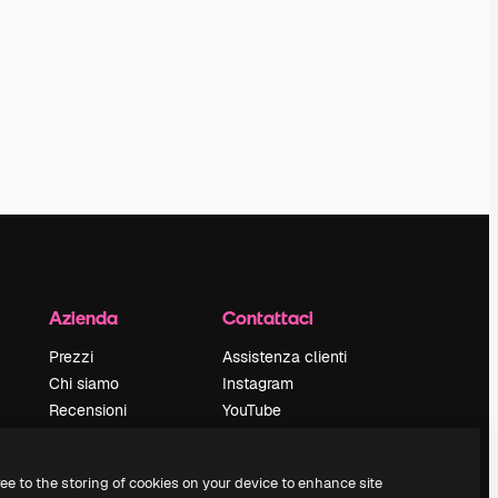
Azienda
Contattaci
Prezzi
Assistenza clienti
Chi siamo
Instagram
Recensioni
YouTube
Lavora con noi
LinkedIn
Cerca tendenze
TikTok
ree to the storing of cookies on your device to enhance site
Blog
Discord