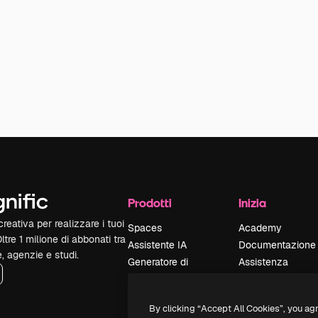
Prodotti
Inizia
reativa per realizzare i tuoi
Spaces
Academy
Oltre 1 milione di abbonati tra
Assistente IA
Documentazione
e, agenzie e studi.
Generatore di
Assistenza
immagini IA
Termini e
Generatore di video
condizioni
By clicking “Accept All Cookies”, you ag
IA
Politica sulla