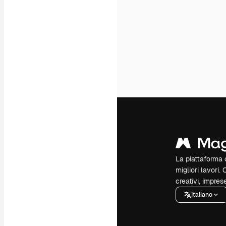
La piattaforma c
migliori lavori. 
creativi, impres
Italiano