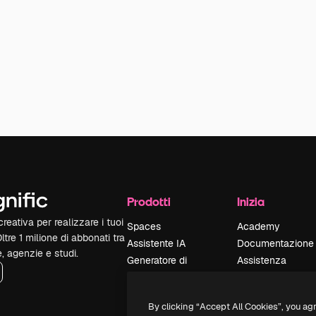
Prodotti
Inizia
reativa per realizzare i tuoi
Spaces
Academy
Oltre 1 milione di abbonati tra
Assistente IA
Documentazione
e, agenzie e studi.
Generatore di
Assistenza
immagini IA
Termini e
Generatore di video
condizioni
By clicking “Accept All Cookies”, you ag
IA
Politica sulla