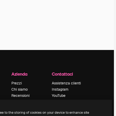
Azienda
Contattaci
Prezzi
Assistenza clienti
Chi siamo
Instagram
Recensioni
YouTube
Lavora con noi
LinkedIn
Cerca tendenze
TikTok
ree to the storing of cookies on your device to enhance site
Blog
Discord