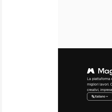
La piattaforma c
migliori lavori. 
creativi, impres
Italiano