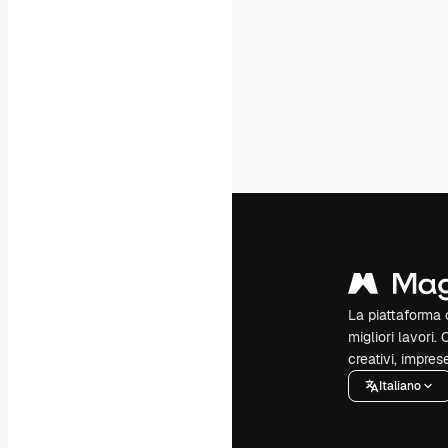
La piattaforma c
migliori lavori. 
creativi, impres
Italiano