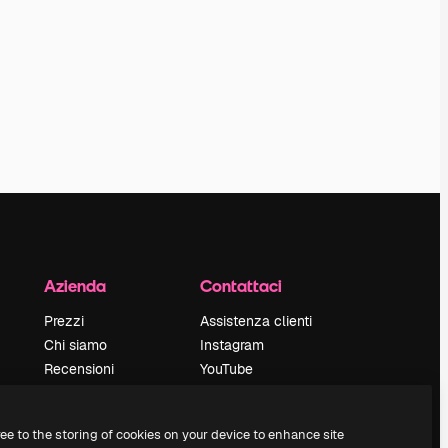
Azienda
Contattaci
Prezzi
Assistenza clienti
Chi siamo
Instagram
Recensioni
YouTube
Lavora con noi
LinkedIn
Cerca tendenze
TikTok
ree to the storing of cookies on your device to enhance site
Blog
Discord