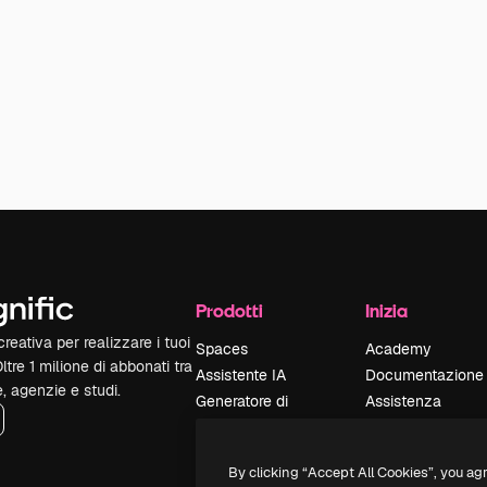
Prodotti
Inizia
reativa per realizzare i tuoi
Spaces
Academy
Oltre 1 milione di abbonati tra
Assistente IA
Documentazione
e, agenzie e studi.
Generatore di
Assistenza
immagini IA
Termini e
Generatore di video
condizioni
By clicking “Accept All Cookies”, you ag
IA
Politica sulla