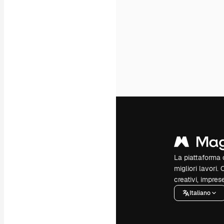
La piattaforma c
migliori lavori. 
creativi, impres
Italiano