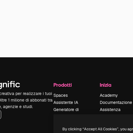
Prodotti
Inizia
reativa per realizzare i tuoi
Spaces
Academy
Oltre 1 milione di abbonati tra
Assistente IA
Documentazione
e, agenzie e studi.
Generatore di
Assistenza
immagini IA
Termini e
Generatore di video
condizioni
By clicking “Accept All Cookies”, you ag
IA
Politica sulla