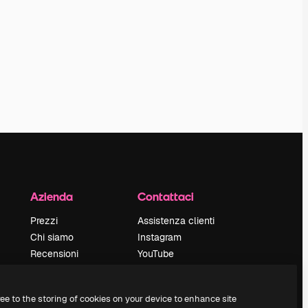
Azienda
Contattaci
Prezzi
Assistenza clienti
Chi siamo
Instagram
Recensioni
YouTube
Lavora con noi
LinkedIn
Cerca tendenze
TikTok
ree to the storing of cookies on your device to enhance site
Blog
Discord