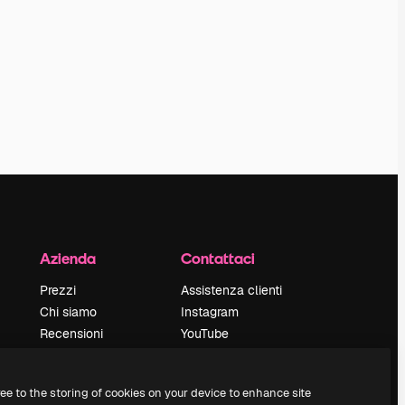
Azienda
Contattaci
Prezzi
Assistenza clienti
Chi siamo
Instagram
Recensioni
YouTube
Lavora con noi
LinkedIn
Cerca tendenze
TikTok
ree to the storing of cookies on your device to enhance site
Blog
Discord