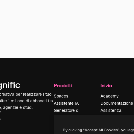
Prodotti
Inizia
reativa per realizzare i tuoi
Spaces
Academy
Oltre 1 milione di abbonati tra
Assistente IA
Documentazione
e, agenzie e studi.
Generatore di
Assistenza
immagini IA
Termini e
Generatore di video
condizioni
By clicking “Accept All Cookies”, you ag
IA
Politica sulla