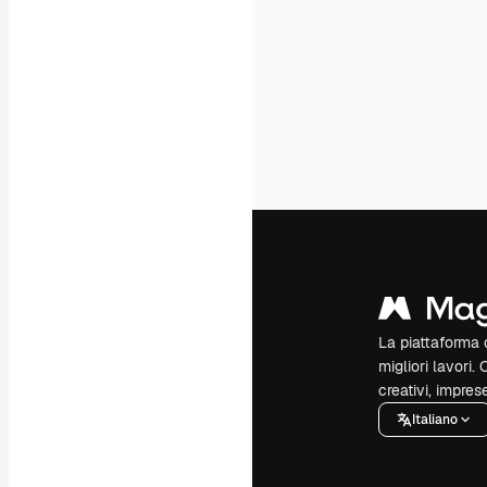
La piattaforma c
migliori lavori. 
creativi, impres
Italiano