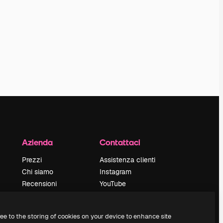
Azienda
Contattaci
Prezzi
Assistenza clienti
Chi siamo
Instagram
Recensioni
YouTube
Lavora con noi
LinkedIn
Cerca tendenze
TikTok
ree to the storing of cookies on your device to enhance site
Blog
Discord