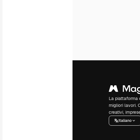
La piattaforma c
migliori lavori. 
creativi, impres
Italiano