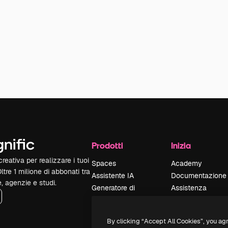
Prodotti
Inizia
reativa per realizzare i tuoi
Spaces
Academy
Oltre 1 milione di abbonati tra
Assistente IA
Documentazione
e, agenzie e studi.
Generatore di
Assistenza
immagini IA
Termini e
Generatore di video
condizioni
By clicking “Accept All Cookies”, you ag
IA
Politica sulla