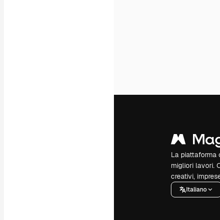
La piattaforma c
migliori lavori. 
creativi, impres
Italiano