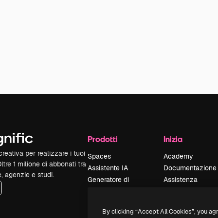
Prodotti
Inizia
reativa per realizzare i tuoi
Spaces
Academy
Oltre 1 milione di abbonati tra
Assistente IA
Documentazione
e, agenzie e studi.
Generatore di
Assistenza
immagini IA
Termini e
Generatore di video
condizioni
By clicking “Accept All Cookies”, you ag
IA
Politica sulla