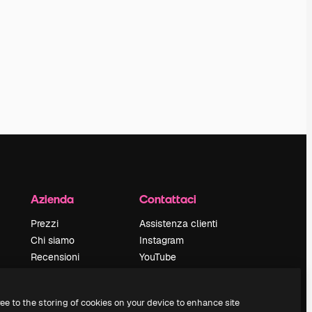
Azienda
Contattaci
Prezzi
Assistenza clienti
Chi siamo
Instagram
Recensioni
YouTube
Lavora con noi
LinkedIn
Cerca tendenze
TikTok
ree to the storing of cookies on your device to enhance site
Blog
Discord