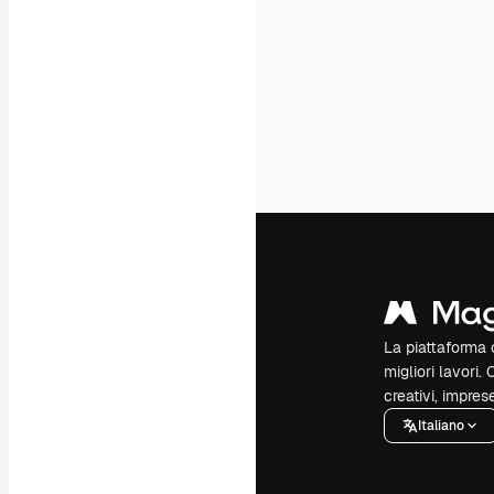
La piattaforma c
migliori lavori. 
creativi, impres
Italiano