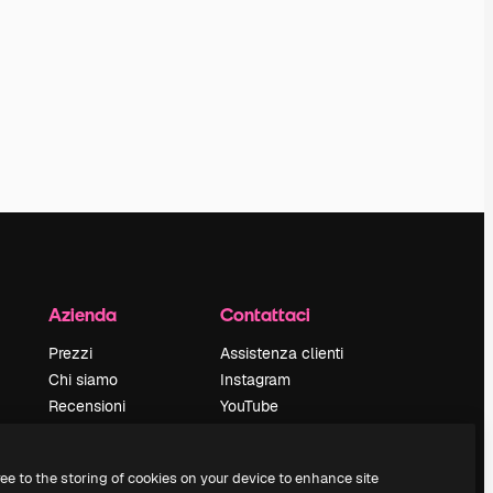
Azienda
Contattaci
Prezzi
Assistenza clienti
Chi siamo
Instagram
Recensioni
YouTube
Lavora con noi
LinkedIn
Cerca tendenze
TikTok
ree to the storing of cookies on your device to enhance site
Blog
Discord