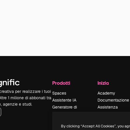
Prodotti
Inizia
reativa per realizzare i tuoi
Spaces
Academy
Oltre 1 milione di abbonati tra
Assistente IA
Documentazione
e, agenzie e studi.
Generatore di
Assistenza
immagini IA
Termini e
Generatore di video
condizioni
By clicking “Accept All Cookies”, you ag
IA
Politica sulla