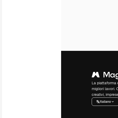
La piattaforma c
migliori lavori. 
creativi, impres
Italiano