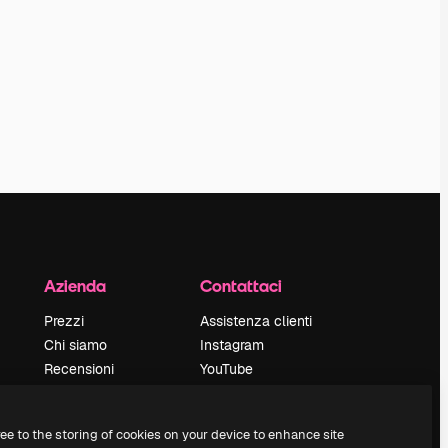
Azienda
Contattaci
Prezzi
Assistenza clienti
Chi siamo
Instagram
Recensioni
YouTube
Lavora con noi
LinkedIn
Cerca tendenze
TikTok
ree to the storing of cookies on your device to enhance site
Blog
Discord