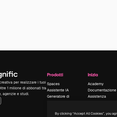
Prodotti
Inizia
reativa per realizzare i tuoi
Spaces
Academy
Oltre 1 milione di abbonati tra
Assistente IA
Documentazione
e, agenzie e studi.
Generatore di
Assistenza
immagini IA
Termini e
Generatore di video
condizioni
By clicking “Accept All Cookies”, you ag
IA
Politica sulla