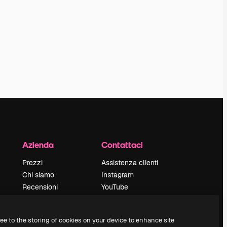
Azienda
Contattaci
Prezzi
Assistenza clienti
Chi siamo
Instagram
Recensioni
YouTube
Lavora con noi
LinkedIn
Cerca tendenze
TikTok
ree to the storing of cookies on your device to enhance site
Blog
Discord