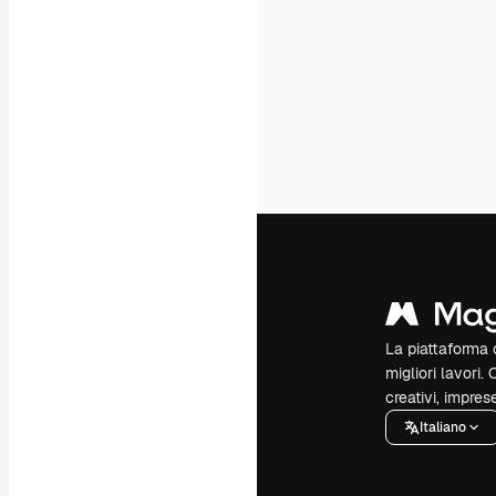
La piattaforma c
migliori lavori. 
creativi, impres
Italiano