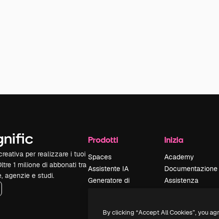
Prodotti
Inizia
reativa per realizzare i tuoi
Spaces
Academy
Oltre 1 milione di abbonati tra
Assistente IA
Documentazione
e, agenzie e studi.
Generatore di
Assistenza
immagini IA
Termini e
Generatore di video
condizioni
By clicking “Accept All Cookies”, you ag
IA
Politica sulla