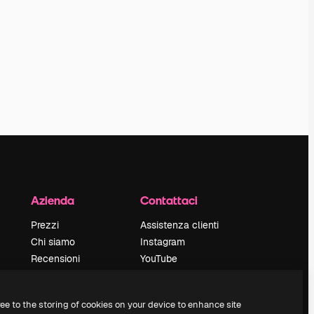
Azienda
Contattaci
Prezzi
Assistenza clienti
Chi siamo
Instagram
Recensioni
YouTube
Lavora con noi
LinkedIn
Cerca tendenze
TikTok
ree to the storing of cookies on your device to enhance site
Blog
Discord