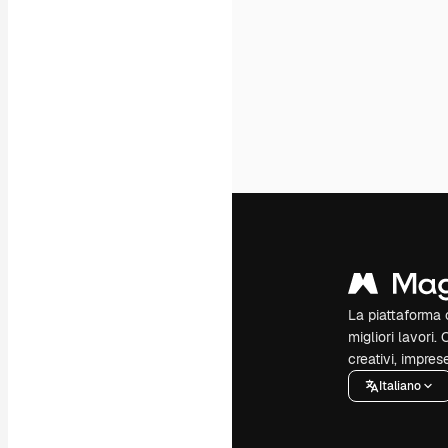
La piattaforma c
migliori lavori. 
creativi, impres
Italiano