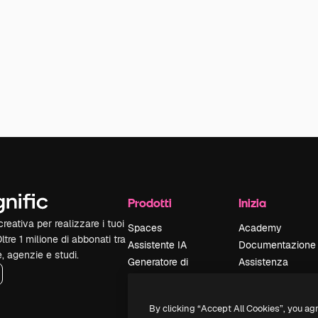
Prodotti
Inizia
reativa per realizzare i tuoi
Spaces
Academy
Oltre 1 milione di abbonati tra
Assistente IA
Documentazione
e, agenzie e studi.
Generatore di
Assistenza
immagini IA
Termini e
Generatore di video
condizioni
By clicking “Accept All Cookies”, you ag
IA
Politica sulla