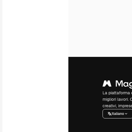
La piattaforma c
migliori lavori. 
creativi, impres
Italiano