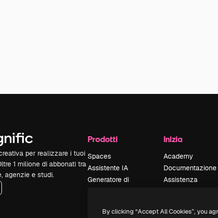
Prodotti
Inizia
reativa per realizzare i tuoi
Spaces
Academy
Oltre 1 milione di abbonati tra
Assistente IA
Documentazione
e, agenzie e studi.
Generatore di
Assistenza
immagini IA
Termini e
Generatore di video
condizioni
By clicking “Accept All Cookies”, you ag
IA
Politica sulla