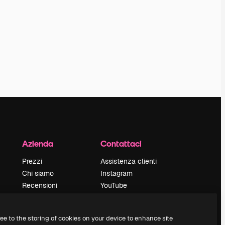
Azienda
Contattaci
Prezzi
Assistenza clienti
Chi siamo
Instagram
Recensioni
YouTube
Lavora con noi
LinkedIn
Cerca tendenze
TikTok
ree to the storing of cookies on your device to enhance site
Blog
Discord