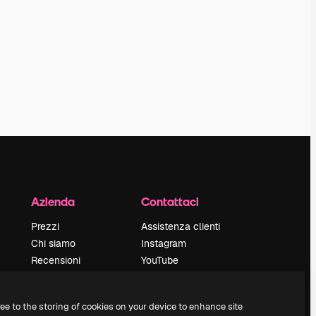
Azienda
Contattaci
Prezzi
Assistenza clienti
Chi siamo
Instagram
Recensioni
YouTube
Lavora con noi
LinkedIn
Cerca tendenze
TikTok
ree to the storing of cookies on your device to enhance site
Blog
Discord