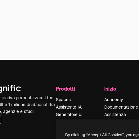
Prodotti
Inizia
reativa per realizzare i tuoi
Spaces
Academy
Oltre 1 milione di abbonati tra
Assistente IA
Documentazione
e, agenzie e studi.
Generatore di
Assistenza
immagini IA
Termini e
Generatore di video
condizioni
By clicking “Accept All Cookies”, you ag
IA
Politica sulla