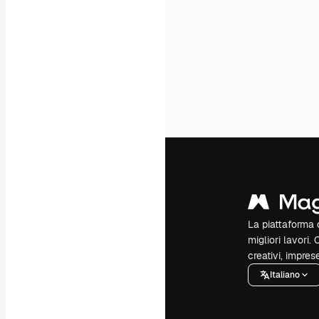
La piattaforma c
migliori lavori. 
creativi, impres
Italiano