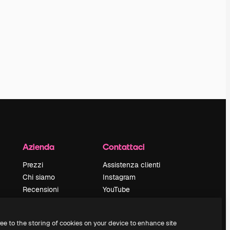
Azienda
Contattaci
Prezzi
Assistenza clienti
Chi siamo
Instagram
Recensioni
YouTube
Lavora con noi
LinkedIn
Cerca tendenze
TikTok
ree to the storing of cookies on your device to enhance site
Blog
Discord