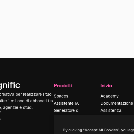
Prodotti
Inizia
reativa per realizzare i tuoi
Spaces
Academy
Oltre 1 milione di abbonati tra
Assistente IA
Documentazione
e, agenzie e studi.
Generatore di
Assistenza
immagini IA
Termini e
Generatore di video
condizioni
By clicking “Accept All Cookies”, you ag
IA
Politica sulla