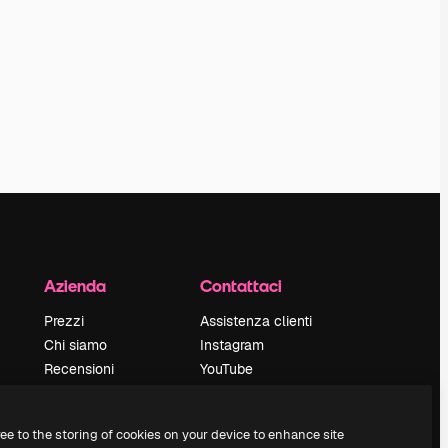
Azienda
Contattaci
Prezzi
Assistenza clienti
Chi siamo
Instagram
Recensioni
YouTube
Lavora con noi
LinkedIn
Cerca tendenze
TikTok
ree to the storing of cookies on your device to enhance site
Blog
Discord