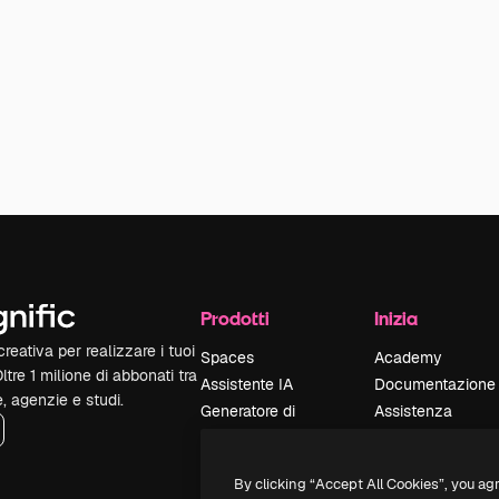
Prodotti
Inizia
reativa per realizzare i tuoi
Spaces
Academy
Oltre 1 milione di abbonati tra
Assistente IA
Documentazione
e, agenzie e studi.
Generatore di
Assistenza
immagini IA
Termini e
Generatore di video
condizioni
By clicking “Accept All Cookies”, you ag
IA
Politica sulla