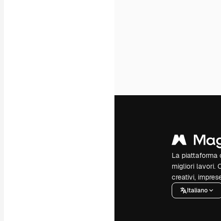
La piattaforma c
migliori lavori. 
creativi, impres
Italiano