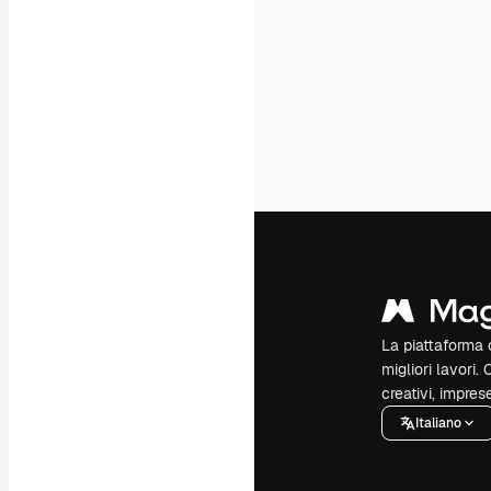
La piattaforma c
migliori lavori. 
creativi, impres
Italiano