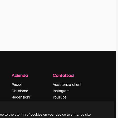
Azienda
Contattaci
Prezzi
Assistenza clienti
Chi siamo
Instagram
Recensioni
YouTube
Lavora con noi
LinkedIn
Cerca tendenze
TikTok
ree to the storing of cookies on your device to enhance site
Blog
Discord