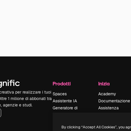
Prodotti
Inizia
reativa per realizzare i tuoi
Spaces
Academy
Oltre 1 milione di abbonati tra
Assistente IA
Documentazione
e, agenzie e studi.
Generatore di
Assistenza
immagini IA
Termini e
Generatore di video
condizioni
By clicking “Accept All Cookies”, you ag
IA
Politica sulla