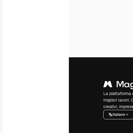
La piattaforma c
migliori lavori. 
creativi, impres
Italiano