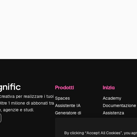
Prodotti
Inizia
reativa per realizzare i tuoi
Spaces
Academy
Oltre 1 milione di abbonati tra
Assistente IA
Documentazione
e, agenzie e studi.
Generatore di
Assistenza
immagini IA
Termini e
Generatore di video
condizioni
By clicking “Accept All Cookies”, you ag
IA
Politica sulla