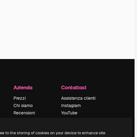
Azienda
Contattaci
Prezzi
Assistenza clienti
Chi siamo
Instagram
Recensioni
YouTube
Lavora con noi
LinkedIn
Cerca tendenze
TikTok
ree to the storing of cookies on your device to enhance site
Blog
Discord