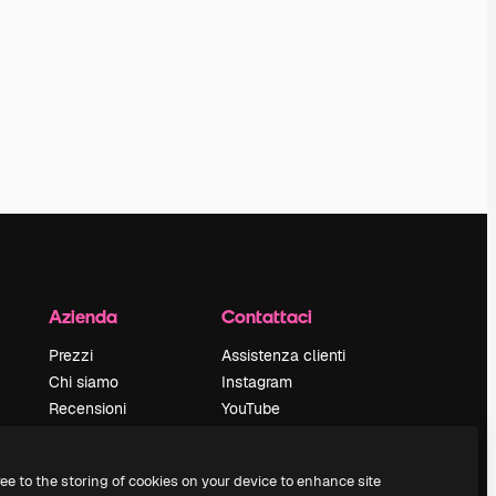
Azienda
Contattaci
Prezzi
Assistenza clienti
Chi siamo
Instagram
Recensioni
YouTube
Lavora con noi
LinkedIn
Cerca tendenze
TikTok
ree to the storing of cookies on your device to enhance site
Blog
Discord