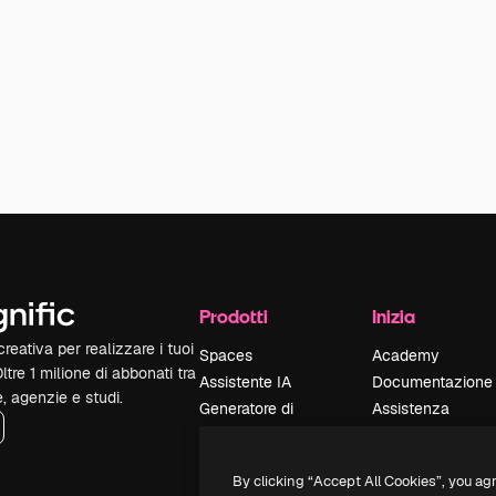
Prodotti
Inizia
reativa per realizzare i tuoi
Spaces
Academy
Oltre 1 milione di abbonati tra
Assistente IA
Documentazione
e, agenzie e studi.
Generatore di
Assistenza
immagini IA
Termini e
Generatore di video
condizioni
By clicking “Accept All Cookies”, you ag
IA
Politica sulla