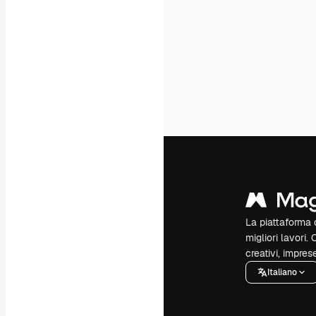
La piattaforma c
migliori lavori. 
creativi, impres
Italiano