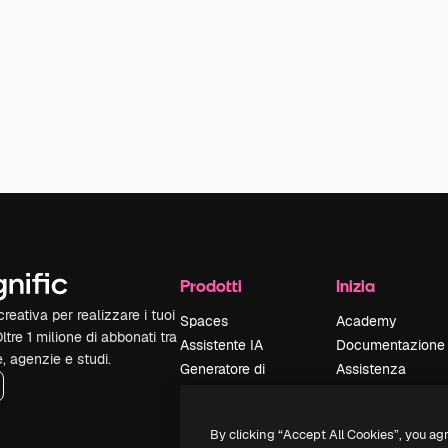
Prodotti
Inizia
reativa per realizzare i tuoi
Spaces
Academy
Oltre 1 milione di abbonati tra
Assistente IA
Documentazione
e, agenzie e studi.
Generatore di
Assistenza
immagini IA
Termini e
Generatore di video
condizioni
By clicking “Accept All Cookies”, you ag
IA
Politica sulla