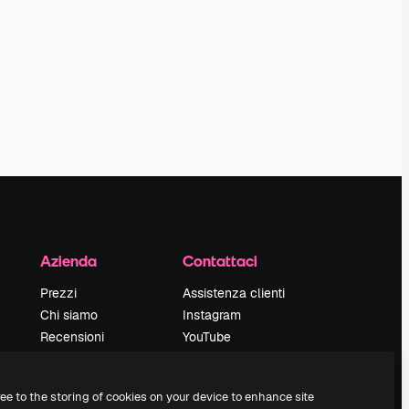
Azienda
Contattaci
Prezzi
Assistenza clienti
Chi siamo
Instagram
Recensioni
YouTube
Lavora con noi
LinkedIn
Cerca tendenze
TikTok
ree to the storing of cookies on your device to enhance site
Blog
Discord