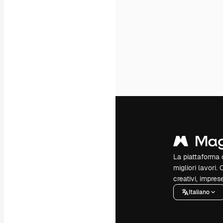
La piattaforma c
migliori lavori. 
creativi, impres
Italiano