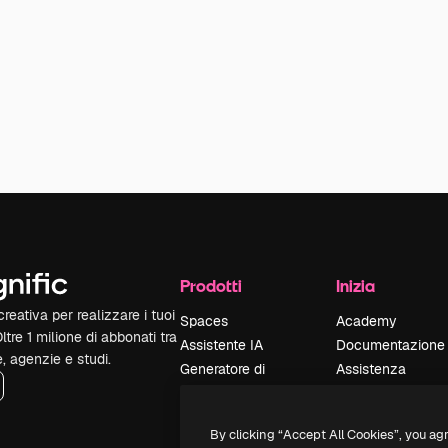
Prodotti
Inizia
reativa per realizzare i tuoi
Spaces
Academy
Oltre 1 milione di abbonati tra
Assistente IA
Documentazione
e, agenzie e studi.
Generatore di
Assistenza
immagini IA
Termini e
Generatore di video
condizioni
By clicking “Accept All Cookies”, you ag
IA
Politica sulla