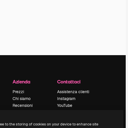
Azienda
Contattaci
Prezzi
Assistenza clienti
Chi siamo
Instagram
Recensioni
YouTube
Lavora con noi
LinkedIn
Cerca tendenze
TikTok
ree to the storing of cookies on your device to enhance site
Blog
Discord