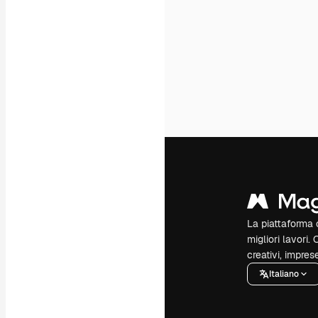
La piattaforma c
migliori lavori. 
creativi, impres
Italiano