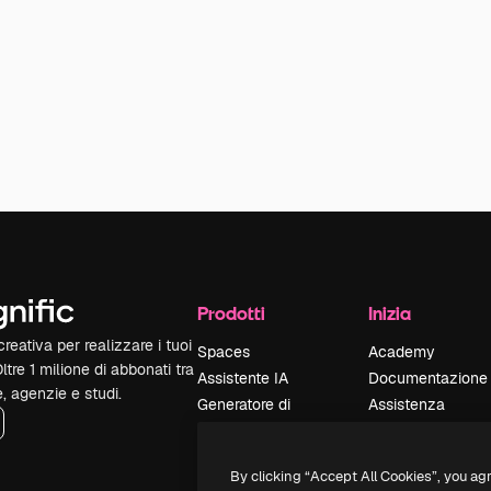
Prodotti
Inizia
reativa per realizzare i tuoi
Spaces
Academy
Oltre 1 milione di abbonati tra
Assistente IA
Documentazione
e, agenzie e studi.
Generatore di
Assistenza
immagini IA
Termini e
Generatore di video
condizioni
By clicking “Accept All Cookies”, you ag
IA
Politica sulla