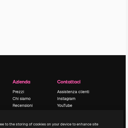
Azienda
Contattaci
Prezzi
Assistenza clienti
Chi siamo
Instagram
Recensioni
YouTube
Lavora con noi
LinkedIn
Cerca tendenze
TikTok
ree to the storing of cookies on your device to enhance site
Blog
Discord