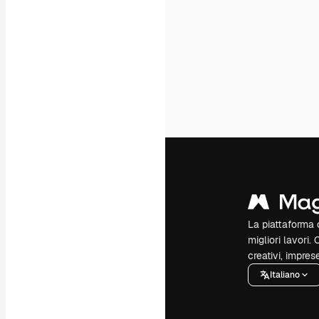
La piattaforma c
migliori lavori. 
creativi, impres
Italiano