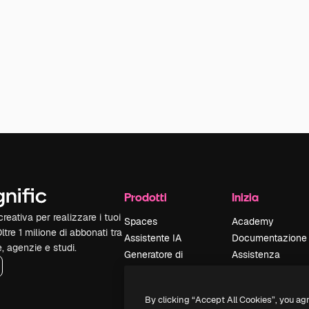
Prodotti
Inizia
reativa per realizzare i tuoi
Spaces
Academy
Oltre 1 milione di abbonati tra
Assistente IA
Documentazione
e, agenzie e studi.
Generatore di
Assistenza
immagini IA
Termini e
Generatore di video
condizioni
By clicking “Accept All Cookies”, you ag
IA
Politica sulla