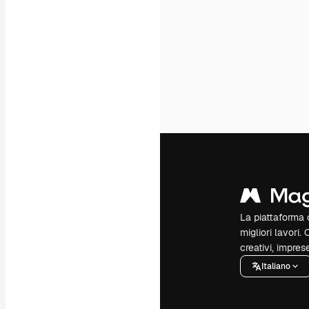
La piattaforma c
migliori lavori. 
creativi, impres
Italiano