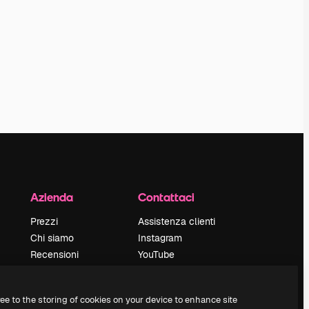
Azienda
Contattaci
Prezzi
Assistenza clienti
Chi siamo
Instagram
Recensioni
YouTube
Lavora con noi
LinkedIn
Cerca tendenze
TikTok
ree to the storing of cookies on your device to enhance site
Blog
Discord