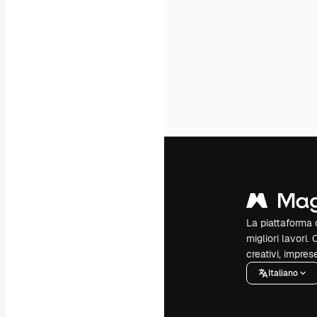
La piattaforma c
migliori lavori. 
creativi, impres
Italiano