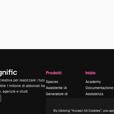
Prodotti
Inizia
reativa per realizzare i tuoi
Spaces
Academy
Oltre 1 milione di abbonati tra
Assistente IA
Documentazione
e, agenzie e studi.
Generatore di
Assistenza
immagini IA
Termini e
Generatore di video
condizioni
By clicking “Accept All Cookies”, you ag
IA
Politica sulla