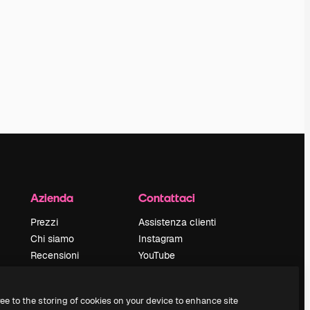
Azienda
Contattaci
Prezzi
Assistenza clienti
Chi siamo
Instagram
Recensioni
YouTube
Lavora con noi
LinkedIn
Cerca tendenze
TikTok
ree to the storing of cookies on your device to enhance site
Blog
Discord