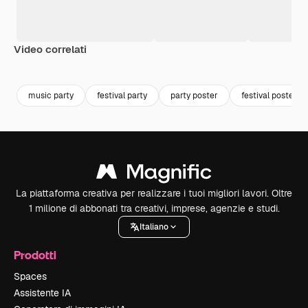
Video correlati
Premium
Premium
Premium
Premium
music party
festival party
party poster
festival poster
La piattaforma creativa per realizzare i tuoi migliori lavori. Oltre
1 milione di abbonati tra creativi, imprese, agenzie e studi.
Italiano
Prodotti
Spaces
Assistente IA