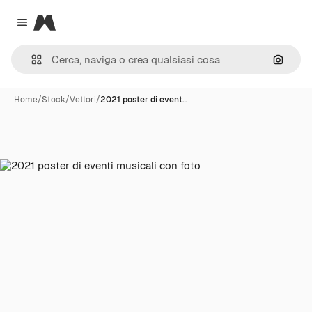
Magnific
Close menu
Cerca 
Home
/
Stock
/
Vettori
/
2021 poster di event…