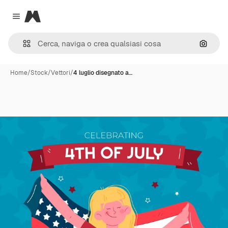
Magnific
Close menu
Cerca 
Home
/
Stock
/
Vettori
/
4 luglio disegnato a…