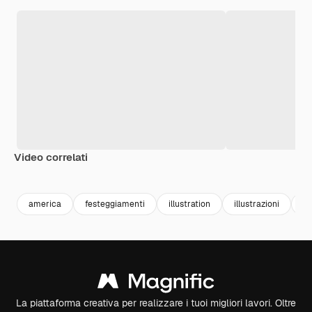
Video correlati
Premium
Premium
Premium
Premium
america
festeggiamenti
illustration
illustrazioni
ce
La piattaforma creativa per realizzare i tuoi migliori lavori. Oltre