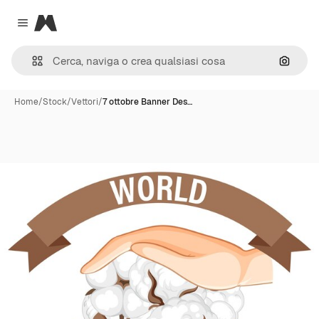
Magnific
Close menu
Cerca 
Home
/
Stock
/
Vettori
/
7 ottobre Banner Des…