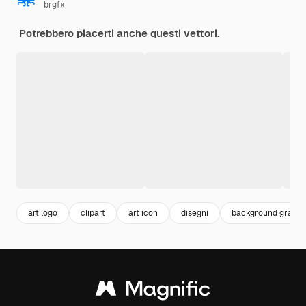
brgfx
Potrebbero piacerti anche questi vettori.
art logo
clipart
art icon
disegni
background graphi