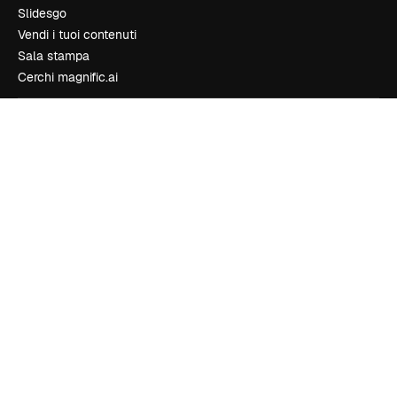
Slidesgo
Vendi i tuoi contenuti
Sala stampa
Cerchi magnific.ai
Contattaci
Assistenza clienti
Instagram
YouTube
LinkedIn
TikTok
Discord
X
Reddit
Copyright © 2010-
2026
Freepik Company S.L.U.
Tutti i diritti riservati
.