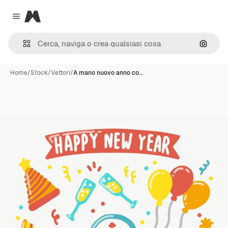
Magnific
Close menu
Cerca 
Home
/
Stock
/
Vettori
/
A mano nuovo anno co…