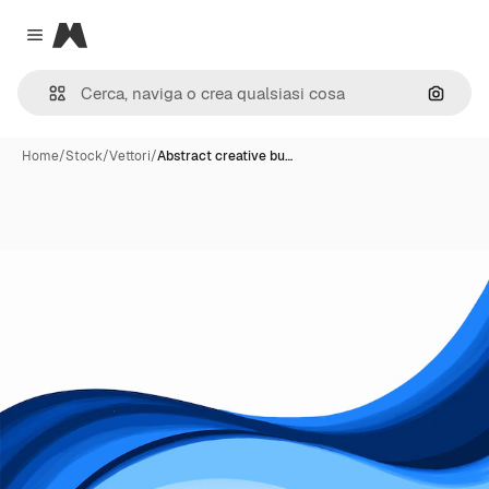
Magnific
Close menu
Cerca 
Home
/
Stock
/
Vettori
/
Abstract creative bu…