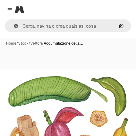
Magnific
Close menu
Cerca 
Home
/
Stock
/
Vettori
/
Accumulazione della …