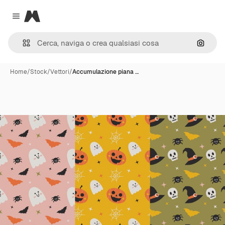
Magnific
Close menu
Cerca 
Home
/
Stock
/
Vettori
/
Accumulazione piana …