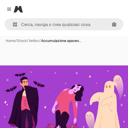
Magnific
Close menu
Cerca 
Home
/
Stock
/
Vettori
/
Accumulazione spaven…