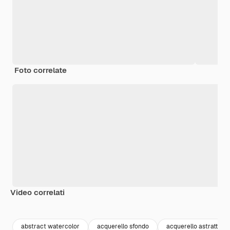
Foto correlate
Video correlati
Premium
Premium
Premium
Premium
abstract watercolor
acquerello sfondo
acquerello astratto