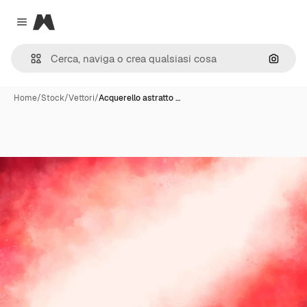
Magnific
Close menu
Cerca 
Home
/
Stock
/
Vettori
/
Acquerello astratto …