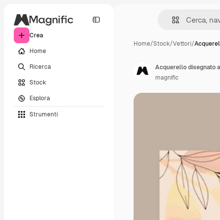
Crea
Home
/
Stock
/
Vettori
/
Acquerel
Home
Ricerca
Acquerello disegnato 
magnific
Stock
Esplora
Strumenti