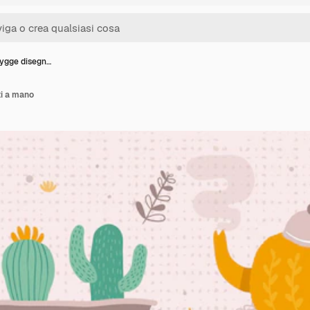
hygge disegn…
ti a mano