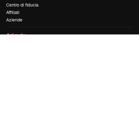
Centro di fiducia
Affiliati
Aziende
Azienda
Prezzi
Chi siamo
Recensioni
Lavora con noi
Cerca tendenze
Blog
Eventi
Slidesgo
Vendi i tuoi contenuti
Sala stampa
Cerchi magnific.ai
Contattaci