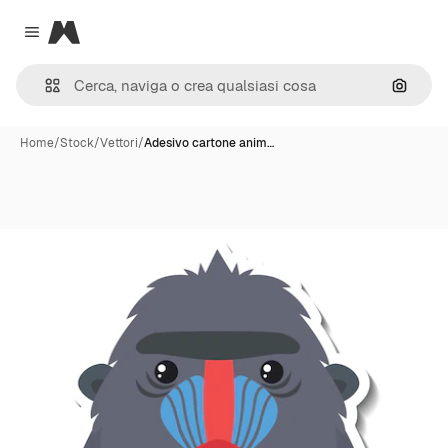
Magnific
Close menu
Cerca 
Home
/
Stock
/
Vettori
/
Adesivo cartone anim…