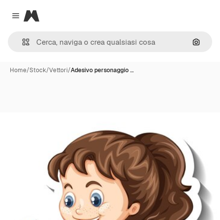
Magnific
Close menu
Cerca 
Home
/
Stock
/
Vettori
/
Adesivo personaggio …