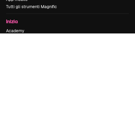
Tutti gli strumenti Magnific
Inizia
Academy
Documentazione
Assistenza
Termini e condizioni
Politica sulla privacy
Originali
New
Politica dei cookie
Centro di fiducia
Affiliati
Aziende
Azienda
Prezzi
Chi siamo
Recensioni