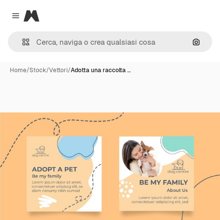
Magnific
Close menu
Cerca 
Home
/
Stock
/
Vettori
/
Adotta una raccolta …