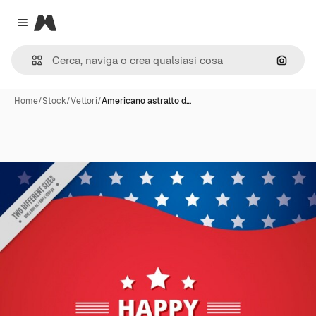
Magnific
Close menu
Cerca 
Home
/
Stock
/
Vettori
/
Americano astratto d…