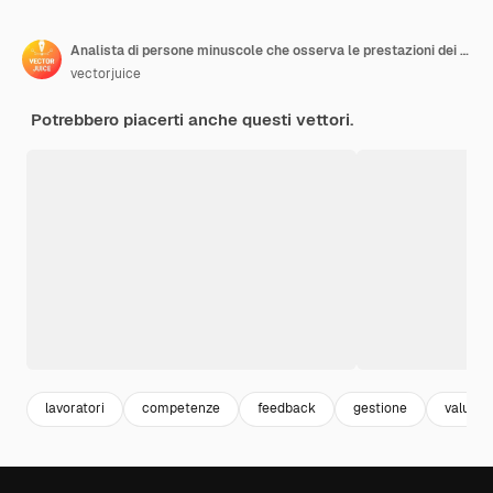
Analista di persone minuscole che osserva le prestazioni dei lavoratori su tablet. Valutazione delle prestazioni, misurazione del lavoro dei dipendenti, concetto di feedback sull'efficienza del lavoro.
vectorjuice
Potrebbero piacerti anche questi vettori.
lavoratori
competenze
feedback
gestione
valutaz