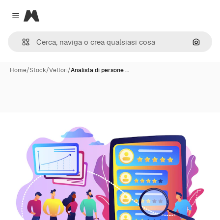
Magnific
Close menu
Cerca 
Home
/
Stock
/
Vettori
/
Analista di persone …