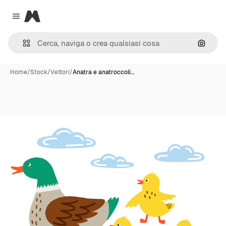
Magnific
Close menu
Cerca 
Home
/
Stock
/
Vettori
/
Anatra e anatroccoli…