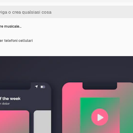
ore musicale…
r telefoni cellulari