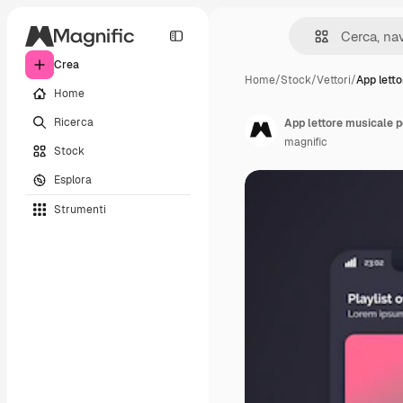
Crea
Home
/
Stock
/
Vettori
/
App lett
Home
Ricerca
App lettore musicale pe
magnific
Stock
Esplora
Strumenti