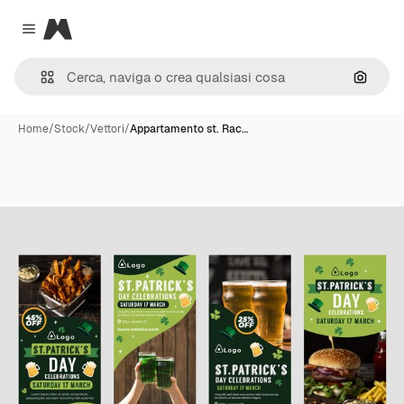
Magnific
Close menu
Cerca 
Home
/
Stock
/
Vettori
/
Appartamento st. Rac…