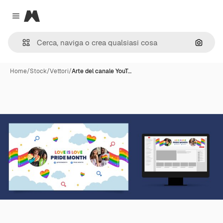
Magnific
Close menu
Cerca 
Home
/
Stock
/
Vettori
/
Arte del canale YouT…