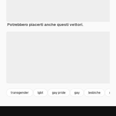
Potrebbero piacerti anche questi vettori.
transgender
lgbt
gay pride
gay
lesbiche
rai