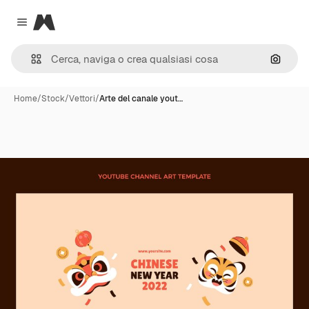
Magnific
Close menu
Cerca 
Home
/
Stock
/
Vettori
/
Arte del canale yout…