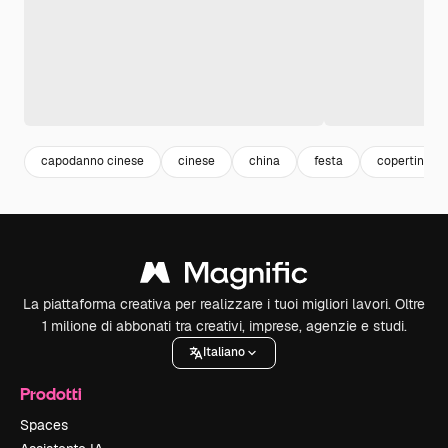
capodanno cinese
cinese
china
festa
copertina di
La piattaforma creativa per realizzare i tuoi migliori lavori. Oltre
1 milione di abbonati tra creativi, imprese, agenzie e studi.
Italiano
Prodotti
Spaces