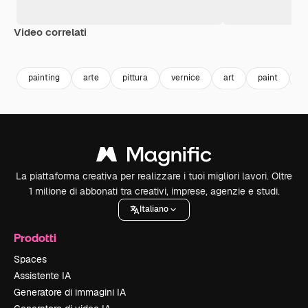
Video correlati
Premium
Premium
Premium
Premium
painting
arte
pittura
vernice
art
paint
p
La piattaforma creativa per realizzare i tuoi migliori lavori. Oltre
1 milione di abbonati tra creativi, imprese, agenzie e studi.
Italiano
Prodotti
Spaces
Assistente IA
Generatore di immagini IA