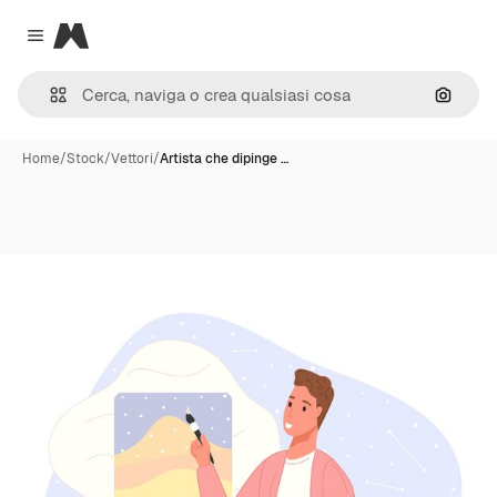
Magnific
Close menu
Cerca 
Home
/
Stock
/
Vettori
/
Artista che dipinge …