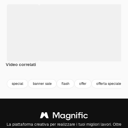
Video correlati
Premium
Premium
Generato dall'IA
Premium
Premium
special
banner sale
flash
offer
offerta speciale
La piattaforma creativa per realizzare i tuoi migliori lavori. Oltre