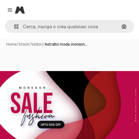
Magnific
Close menu
Cerca 
Home
/
Stock
/
Vettori
/
Astratto moda monson…