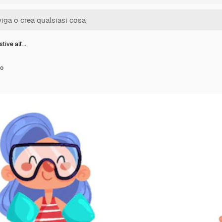
stive all'…
to