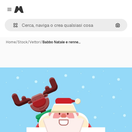
Magnific
Close menu
Cerca 
Home
/
Stock
/
Vettori
/
Babbo Natale e renne…